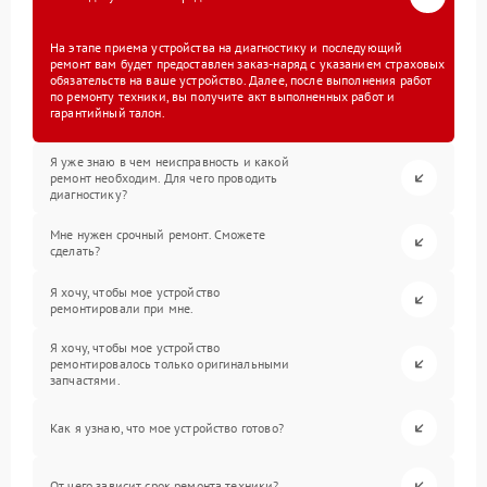
На этапе приема устройства на диагностику и последующий
ремонт вам будет предоставлен заказ-наряд с указанием страховых
обязательств на ваше устройство. Далее, после выполнения работ
по ремонту техники, вы получите акт выполненных работ и
гарантийный талон.
Я уже знаю в чем неисправность и какой
ремонт необходим. Для чего проводить
диагностику?
Мне нужен срочный ремонт. Сможете
сделать?
Я хочу, чтобы мое устройство
ремонтировали при мне.
Я хочу, чтобы мое устройство
ремонтировалось только оригинальными
запчастями.
Как я узнаю, что мое устройство готово?
От чего зависит срок ремонта техники?