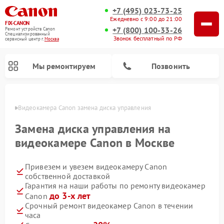
+7 (495) 023-73-25
Ежедневно с 9:00 до 21:00
FIX-CANON
+7 (800) 100-33-26
Ремонт устройств Canon
Специализированный
Звонок бесплатный по РФ
cервисный центр г.
Москва
Мы ремонтируем
Позвонить
оскве
Видеокамера Canon замена диска управления
Замена диска управления на
видеокамере Canon в Москве
Привезем и увезем видеокамеру Canon
собственной доставкой
Гарантия на наши работы по ремонту видеокамер
до 3-х лет
Canon
Ремонт цифровых биноклей Canon
Срочный ремонт видеокамер Canon в течении
часа