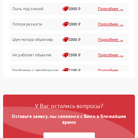
Пыль под линзой
2000 ₽
Подробнее →
Механические повреждения
Потеря резкости
2000 ₽
Подробнее →
Аудио
Шум мотора объектива
2000 ₽
Подробнее →
Не работает объектив
2500 ₽
Подробнее →
Проблемы с автофокусом
2200 ₽
Подробнее →
Не открывается крышка
1000 ₽
Подробнее →
объектива
У Вас остались вопросы?
Плохое качество
2500 ₽
Подробнее →
изображения
Оставьте заявку, мы свяжемся с Вами в ближайшее
время
Не работает зум
2200 ₽
Подробнее →