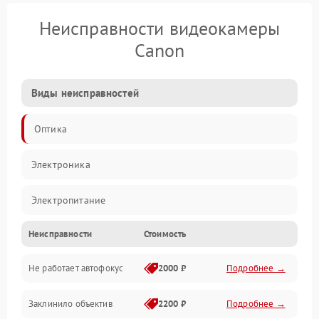
Неисправности видеокамеры
Canon
Виды неисправностей
Оптика
Электроника
Электропитание
Неисправности
Стоимость
Видео
Не работает автофокус
2000 ₽
Подробнее →
Хранение данных
Заклинило объектив
2200 ₽
Подробнее →
Программное обеспечение