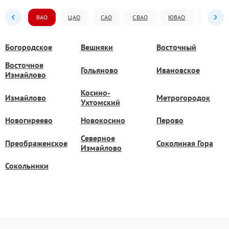
ВАО
ЦАО
САО
СВАО
ЮВАО
ЮАО
Богородское
Вешняки
Восточный
Восточное
Гольяново
Ивановское
Измайлово
Косино-
Измайлово
Метрогородок
Ухтомский
Новогиреево
Новокосино
Перово
Северное
Преображенское
Соколиная Гора
Измайлово
Сокольники