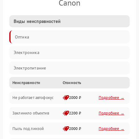
Canon
Виды неисправностей
Оптика
Электроника
Электропитание
Неисправности
Стоимость
Видео
Не работает автофокус
2000 ₽
Подробнее →
Хранение данных
Заклинило объектив
2200 ₽
Подробнее →
Программное обеспечение
Пыль под линзой
2000 ₽
Подробнее →
Механические повреждения