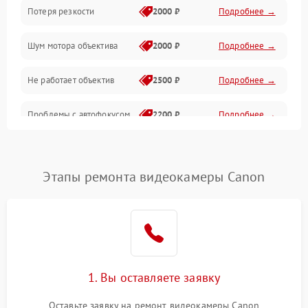
Потеря резкости
2000 ₽
Подробнее →
Аудио
Шум мотора объектива
2000 ₽
Подробнее →
Не работает объектив
2500 ₽
Подробнее →
Проблемы с автофокусом
2200 ₽
Подробнее →
Не открывается крышка
1000 ₽
Подробнее →
объектива
Этапы ремонта видеокамеры Canon
Плохое качество
2500 ₽
Подробнее →
изображения
Не работает зум
2200 ₽
Подробнее →
Не работает стабилизация
1. Вы оставляете заявку
2300 ₽
Подробнее →
изображения
Оставьте заявку на ремонт видеокамеры Canon