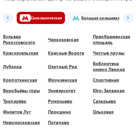
Сокольническая
Большая кольцевая
Бульвар
Преображенская
Черкизовская
Рокоссовского
площадь
Красносельская
Красные Ворота
Чистые пруды
Библиотека
Лубянка
Охотный Ряд
имени Ленина
Кропоткинская
Фрунзенская
Спортивная
Воробьёвы горы
Университет
Юго-Западная
Тропарёво
Румянцево
Саларьево
Филатов Луг
Прокшино
Ольховая
Новомосковская
Потапово