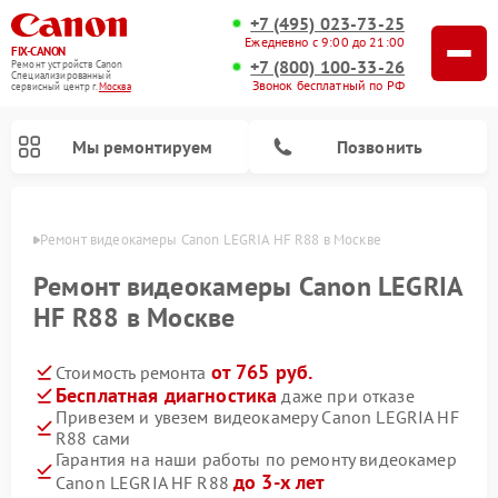
+7 (495) 023-73-25
Ежедневно с 9:00 до 21:00
FIX-CANON
+7 (800) 100-33-26
Ремонт устройств Canon
Специализированный
Звонок бесплатный по РФ
cервисный центр г.
Москва
Мы ремонтируем
Позвонить
оскве
Ремонт видеокамеры Canon LEGRIA HF R88 в Москве
Ремонт видеокамеры Canon LEGRIA
HF R88 в Москве
от 765 руб.
Стоимость ремонта
Бесплатная диагностика
даже при отказе
Привезем и увезем видеокамеру Canon LEGRIA HF
R88 сами
Ремонт цифровых биноклей Canon
Гарантия на наши работы по ремонту видеокамер
до 3-х лет
Canon LEGRIA HF R88