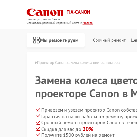
FIX-CANON
Ремонт устройств Canon
Специализированный cервисный центр г.
Москва
Мы ремонтируем
Срочный ремонт
Це
оров Canon в Москве
Проектор Canon замена колеса цветофильтров
Замена колеса цвет
проекторе Canon в 
Привезем и увезем проектор Canon собств
Гарантия на наши работы по ремонту прое
Срочный ремонт проекторов Canon в течен
20%
Скидка для вас до
Получите 1500 рублей на ремонт
Ремонт цифровых биноклей Canon