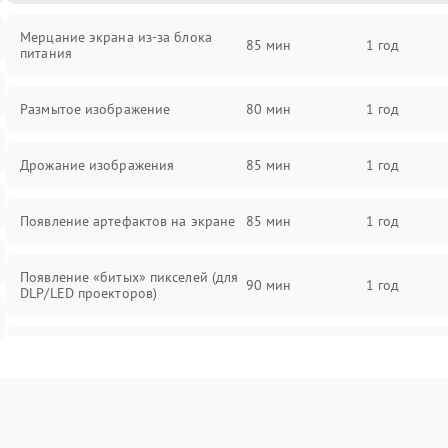
Мерцание экрана из-за блока
85 мин
1 год
питания
Размытое изображение
80 мин
1 год
Дрожание изображения
85 мин
1 год
Появление артефактов на экране
85 мин
1 год
Появление «битых» пикселей (для
90 мин
1 год
DLP/LED проекторов)
Залипание изображения (image
85 мин
1 год
retention)
Нестабильная яркость или
80 мин
1 год
контраст