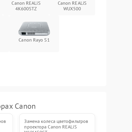
Canon REALiS
Canon REALiS
4K600STZ
WUX500
Canon Rayo S1
орах Canon
ров
Замена колеса цветофильтров
проектора Canon REALiS