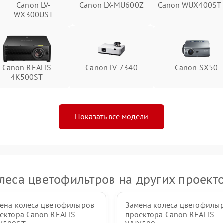
Canon LV-
Canon LX-MU600Z
Canon WUX400ST
WX300UST
Canon REALiS
Canon LV-7340
Canon SX50
4K500ST
Показать все модели
леса цветофильтров на других проект
ена колеса цветофильтров
Замена колеса цветофильт
ектора Canon REALiS
проектора Canon REALiS