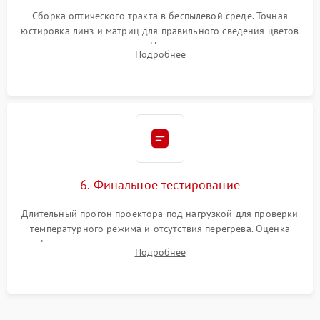
Сборка оптического тракта в беспылевой среде. Точная
юстировка линз и матриц для правильного сведения цветов
и устранения размытия. Надежное подключение всех
Подробнее
шлейфов, установка датчиков и закрытие корпуса
устройства.
6. Финальное тестирование
Длительный прогон проектора под нагрузкой для проверки
температурного режима и отсутствия перегрева. Оценка
фокуса, контрастности и цветопередачи на тестовых
Подробнее
таблицах. Проверка работы всех видеовходов и кнопок
управления.