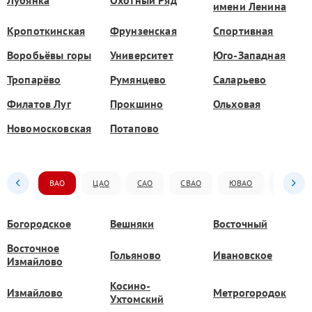
имени Ленина
Кропоткинская
Фрунзенская
Спортивная
Воробьёвы горы
Университет
Юго-Западная
Тропарёво
Румянцево
Саларьево
Филатов Луг
Прокшино
Ольховая
Новомосковская
Потапово
ВАО
ЦАО
САО
СВАО
ЮВАО
ЮАО
Богородское
Вешняки
Восточный
Восточное
Гольяново
Ивановское
Измайлово
Косино-
Измайлово
Метрогородок
Ухтомский