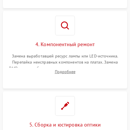
осциллографа.
4. Компонентный ремонт
Замена выработавшей ресурс лампы или LED-источника.
Перепайка неисправных компонентов на платах. Замена
DMD-чипа при битых пикселях, установка нового цветового
Подробнее
колеса или восстановление сгоревших поляризационных
пленок.
5. Сборка и юстировка оптики