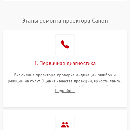
4500 ₽
Подробнее →
(image retention)
Нестабильная яркость или
Этапы ремонта проектора Canon
4000 ₽
Подробнее →
контраст
Неравномерная подсветка
4500 ₽
Подробнее →
экрана
Не работает
автоматическая коррекция
3000 ₽
Подробнее →
1. Первичная диагностика
трапеции (Keystone)
Включение проектора, проверка индикации ошибок и
Проблемы с
реакции на пульт. Оценка качества проекции, яркости лампы,
масштабированием
3500 ₽
Подробнее →
наличия артефактов (точки, пятна). Проверка работы
изображения
Подробнее
системы охлаждения по уровню шума вентиляторов.