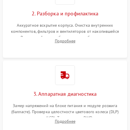
2. Разборка и профилактика
Аккуратное вскрытие корпуса. Очистка внутренних
компонентов, фильтров и вентиляторов от накопившейся
пыли. Визуальный осмотр блока питания, балласта лампы и
Подробнее
материнской платы на наличие прогаров или вздутых
элементов.
3. Аппаратная диагностика
Замер напряжений на блоке питания и модуле розжига
(балласте). Проверка целостности цветового колеса (DLP)
или поляризаторов (LCD). Тестирование DMD-чипа, датчиков
Подробнее
температуры и оптопар с помощью мультиметра и