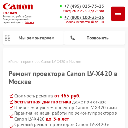
+7 (495) 023-73-25
Ежедневно с 9:00 до 21:00
FIX-CANON
+7 (800) 100-33-26
Ремонт устройств Canon
Специализированный
Звонок бесплатный по РФ
cервисный центр г.
Москва
Мы ремонтируем
Позвонить
оскве
Ремонт проектора Canon LV-X420 в Москве
Ремонт проектора Canon LV-X420 в
Москве
от 465 руб.
Стоимость ремонта
Бесплатная диагностика
даже при отказе
Привезем и увезем проектор Canon LV-X420 сами
Гарантия на наши работы по ремонту проекторов
Ремонт цифровых биноклей Canon
до 3-х лет
Canon LV-X420
Срочный ремонт проекторов Canon LV-X420 в