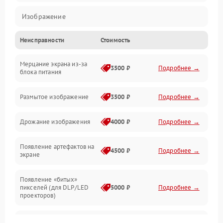
Изображение
Неисправности
Стоимость
Лампа подсветки
Мерцание экрана из-за
Неисправность управления и интерфейсов
3500 ₽
Подробнее →
блока питания
Прочие неисправности
Размытое изображение
3500 ₽
Подробнее →
Режим работы
Дрожание изображения
4000 ₽
Подробнее →
Неисправность звука
Появление артефактов на
4500 ₽
Подробнее →
экране
Появление «битых»
пикселей (для DLP/LED
5000 ₽
Подробнее →
проекторов)
Залипание изображения