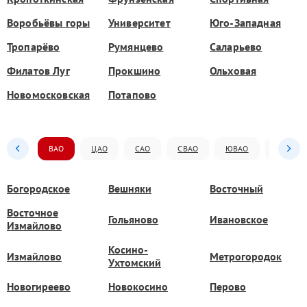
Воробьёвы горы
Университет
Юго-Западная
Тропарёво
Румянцево
Саларьево
Филатов Луг
Прокшино
Ольховая
Новомосковская
Потапово
ВАО
ЦАО
САО
СВАО
ЮВАО
ЮАО
Богородское
Вешняки
Восточный
Восточное
Гольяново
Ивановское
Измайлово
Косино-
Измайлово
Метрогородок
Ухтомский
Новогиреево
Новокосино
Перово