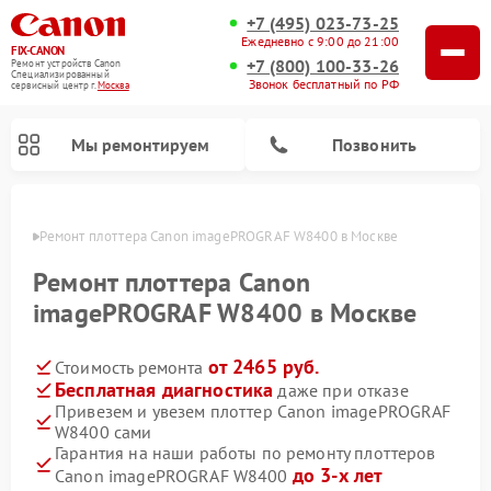
+7 (495) 023-73-25
Ежедневно с 9:00 до 21:00
FIX-CANON
+7 (800) 100-33-26
Ремонт устройств Canon
Специализированный
Звонок бесплатный по РФ
cервисный центр г.
Москва
Мы ремонтируем
Позвонить
оскве
Ремонт плоттера Canon imagePROGRAF W8400 в Москве
Ремонт плоттера Canon
imagePROGRAF W8400 в Москве
от 2465 руб.
Стоимость ремонта
Бесплатная диагностика
даже при отказе
Привезем и увезем плоттер Canon imagePROGRAF
W8400 сами
Ремонт цифровых биноклей Canon
Гарантия на наши работы по ремонту плоттеров
до 3-х лет
Canon imagePROGRAF W8400