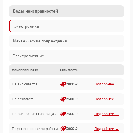
Виды неисправностей
Электроника
Механические повреждения
Электропитание
Неисправности
Стоимость
Работа системы
Не включается
2000 ₽
Подробнее →
Механика
Не печатает
2500 ₽
Подробнее →
Оптика
Не распознает картриджи
2500 ₽
Подробнее →
Программное обеспечение
Перегрев во время работы
3000 ₽
Подробнее →
Корпус/Герметичность