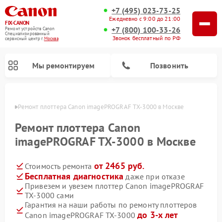
+7 (495) 023-73-25
Ежедневно с 9:00 до 21:00
FIX-CANON
+7 (800) 100-33-26
Ремонт устройств Canon
Специализированный
Звонок бесплатный по РФ
cервисный центр г.
Москва
Мы ремонтируем
Позвонить
оскве
Ремонт плоттера Canon imagePROGRAF TX-3000 в Москве
Ремонт плоттера Canon
imagePROGRAF TX-3000 в Москве
от 2465 руб.
Стоимость ремонта
Бесплатная диагностика
даже при отказе
Привезем и увезем плоттер Canon imagePROGRAF
TX-3000 сами
Ремонт цифровых биноклей Canon
Гарантия на наши работы по ремонту плоттеров
до 3-х лет
Canon imagePROGRAF TX-3000