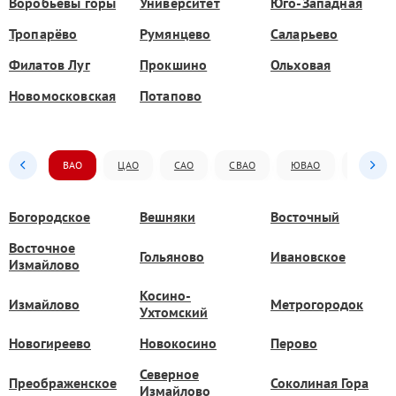
Воробьёвы горы
Университет
Юго-Западная
Тропарёво
Румянцево
Саларьево
Филатов Луг
Прокшино
Ольховая
Новомосковская
Потапово
ВАО
ЦАО
САО
СВАО
ЮВАО
ЮАО
Богородское
Вешняки
Восточный
Восточное
Гольяново
Ивановское
Измайлово
Косино-
Измайлово
Метрогородок
Ухтомский
Новогиреево
Новокосино
Перово
Северное
Преображенское
Соколиная Гора
Измайлово