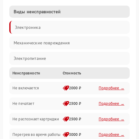
Виды неисправностей
Электроника
Механические повреждения
Электропитание
Неисправности
Стоимость
Работа системы
Не включается
2000 ₽
Подробнее →
Механика
Не печатает
2500 ₽
Подробнее →
Оптика
Не распознает картриджи
2500 ₽
Подробнее →
Программное обеспечение
Перегрев во время работы
3000 ₽
Подробнее →
Корпус/Герметичность