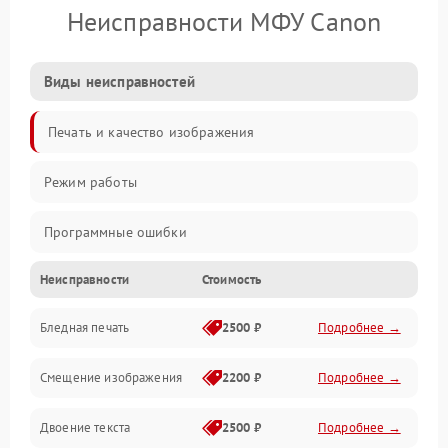
Неисправности МФУ Canon
Виды неисправностей
Печать и качество изображения
Режим работы
Программные ошибки
Неисправности
Стоимость
Картриджи и расходники
Бледная печать
2500 ₽
Подробнее →
Сканер и копирование
Смещение изображения
2200 ₽
Подробнее →
Механика и узлы
Двоение текста
2500 ₽
Подробнее →
Программные сбои