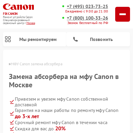
+7 (495) 023-73-25
Ежедневно с 9:00 до 21:00
FIX-CANON
+7 (800) 100-33-26
Ремонт устройств Canon
Специализированный
Звонок бесплатный по РФ
cервисный центр г.
Москва
Мы ремонтируем
Позвонить
оскве
МФУ Canon замена абсорбера
Замена абсорбера на мфу Canon в
Москве
Привезем и увезем мфу Canon собственной
доставкой
Гарантия на наши работы по ремонту мфу Canon
до 3-х лет
Ремонт цифровых биноклей Canon
Срочный ремонт мфу Canon в течении часа
20%
Скидка для вас до