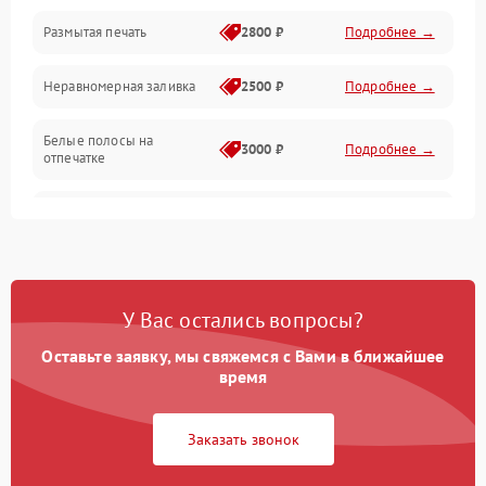
Размытая печать
2800 ₽
Подробнее →
Подключение и интерфейсы
Неравномерная заливка
2500 ₽
Подробнее →
Дисплей и органы управления
Белые полосы на
Изображение
3000 ₽
Подробнее →
отпечатке
Проблемы с механикой
Чёрный фон на листе
3500 ₽
Подробнее →
Питание и запуск
У Вас остались вопросы?
Оставьте заявку, мы свяжемся с Вами в ближайшее
время
Заказать звонок