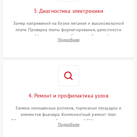
3. Диагностика электроники
Замер напряжений на блоке питания и высоковольтной
плате. Проверка платы форматирования, целостности
плоских шлейфов сканера и работоспособности флажков и
Подробнее
оптопар (датчиков прохождения бумаги).
4. Ремонт и профилактика узлов
Замена изношенных роликов, тормозных площадок и
элементов фьюзера. Компонентный ремонт плат.
Обязательная очистка блока лазера (LSU), зеркал и тракта
Подробнее
печати от просыпанного тонера и бумажной пыли.