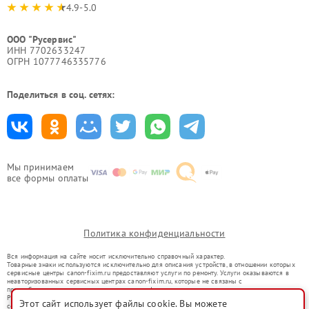
4.9-5.0
ООО "Русервис"
ИНН 7702633247
ОГРН 1077746335776
Поделиться в соц. сетях:
Мы принимаем
все формы оплаты
Политика конфиденциальности
Вся информация на сайте носит исключительно справочный характер.
Товарные знаки используются исключительно для описания устройств, в отношении которых
сервисные центры canon-fixim.ru предоставляют услуги по ремонту. Услуги оказываются в
неавторизованных сервисных центрах canon-fixim.ru, которые не связаны с
правообладателями товарных знаков или их официальными представителями.
Ремонт осуществляется для устройств, уже введенных в гражданский оборот в соответствии
Этот сайт использует файлы cookie. Вы можете
со статьей 1487 ГК РФ.