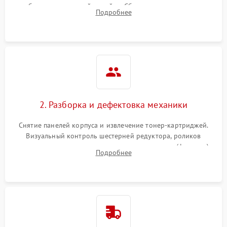
работы сканирующей линейки. Сбор данных о замятиях,
Подробнее
дефектах изображения или посторонних шумах при работе.
2. Разборка и дефектовка механики
Снятие панелей корпуса и извлечение тонер-картриджей.
Визуальный контроль шестерней редуктора, роликов
захвата, термопленки и прижимного вала в печи (фьюзере).
Подробнее
Проверка оптики сканера на загрязнения.