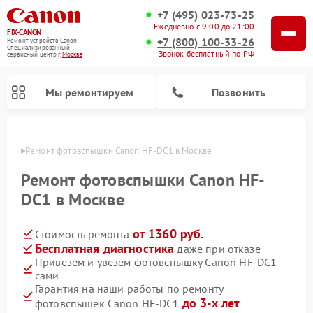
+7 (495) 023-73-25
Ежедневно с 9:00 до 21:00
FIX-CANON
+7 (800) 100-33-26
Ремонт устройств Canon
Специализированный
Звонок бесплатный по РФ
cервисный центр г.
Москва
Мы ремонтируем
Позвонить
оскве
Ремонт фотовспышки Canon HF-DC1 в Москве
Ремонт фотовспышки Canon HF-
DC1 в Москве
от 1360 руб.
Стоимость ремонта
Бесплатная диагностика
даже при отказе
Привезем и увезем фотовспышку Canon HF-DC1
сами
Ремонт цифровых биноклей Canon
Гарантия на наши работы по ремонту
до 3-х лет
фотовспышек Canon HF-DC1