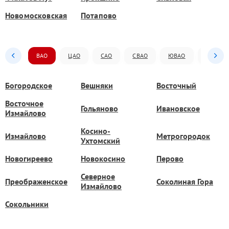
Новомосковская
Потапово
ВАО
ЦАО
САО
СВАО
ЮВАО
ЮАО
Богородское
Вешняки
Восточный
Восточное
Гольяново
Ивановское
Измайлово
Косино-
Измайлово
Метрогородок
Ухтомский
Новогиреево
Новокосино
Перово
Северное
Преображенское
Соколиная Гора
Измайлово
Сокольники