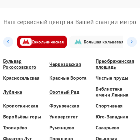
Наш сервисный центр на Вашей станции метро
Сокольническая
Большая кольцевая
Бульвар
Преображенская
Черкизовская
Рокоссовского
площадь
Красносельская
Красные Ворота
Чистые пруды
Библиотека
Лубянка
Охотный Ряд
имени Ленина
Кропоткинская
Фрунзенская
Спортивная
Воробьёвы горы
Университет
Юго-Западная
Тропарёво
Румянцево
Саларьево
Филатов Луг
Прокшино
Ольховая