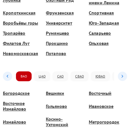
имени Ленина
Кропоткинская
Фрунзенская
Спортивная
Воробьёвы горы
Университет
Юго-Западная
Тропарёво
Румянцево
Саларьево
Филатов Луг
Прокшино
Ольховая
Новомосковская
Потапово
ВАО
ЦАО
САО
СВАО
ЮВАО
ЮАО
Богородское
Вешняки
Восточный
Восточное
Гольяново
Ивановское
Измайлово
Косино-
Измайлово
Метрогородок
Ухтомский