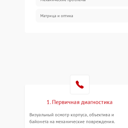
Матрица и оптика
Питание и питание цепей
Проблемы с картами памяти
Объективы
Программные сбои
Коммуникации и интерфейсы
1. Первичная диагностика
Визуальный осмотр корпуса, объектива и
байонета на механические повреждения.