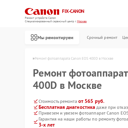
FIX-CANON
Ремонт устройств Canon
Специализированный cервисный центр г.
Москва
Мы ремонтируем
Срочный ремонт
Це
атов Canon в Москве
Ремонт фотоаппарата Canon EOS 400D в Москве
Ремонт фотоаппарат
400D в Москве
от 565 руб.
Стоимость ремонта
Бесплатная диагностика
даже при отказ
Привезем и увезем фотоаппарат Canon EO
Гарантия на наши работы по ремонту фот
3-х лет
Ремонт цифровых биноклей Canon