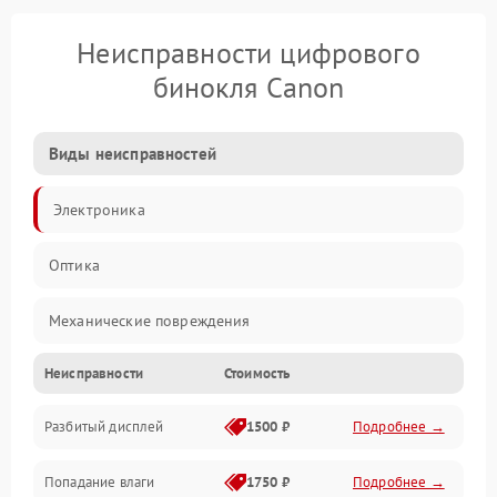
Неисправности цифрового
бинокля Canon
Виды неисправностей
Электроника
Оптика
Механические повреждения
Неисправности
Стоимость
Видео
Разбитый дисплей
1500 ₽
Подробнее →
Механика
Попадание влаги
1750 ₽
Подробнее →
Управление