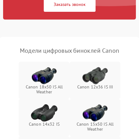
Заказать звонок
Перегрев устройства
1500 ₽
Подробнее →
Модели цифровых биноклей Canon
Canon 18x50 IS All
Canon 12x36 IS III
Weather
Canon 14x32 IS
Canon 15x50 IS All
Weather