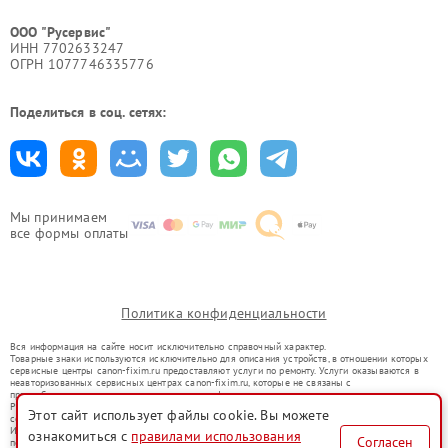
ООО "Русервис"
ИНН 7702633247
ОГРН 1077746335776
Поделиться в соц. сетях:
Мы принимаем
все формы оплаты
Политика конфиденциальности
Вся информация на сайте носит исключительно справочный характер.
Товарные знаки используются исключительно для описания устройств, в отношении которых
сервисные центры canon-fixim.ru предоставляют услуги по ремонту. Услуги оказываются в
неавторизованных сервисных центрах canon-fixim.ru, которые не связаны с
правообладателями товарных знаков или их официальными представителями.
Ремонт осуществляется для устройств, уже введенных в гражданский оборот в соответствии
Этот сайт использует файлы cookie. Вы можете
со статьей 1487 ГК РФ.
Использование товарных знаков не преследует цели индивидуализации услуг или введения
ознакомиться с
правилами использования
Согласен
потребителей в заблуждение, а служит для информирования о предоставляемых услугах по