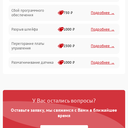
Сбой программного
Электропитание
750 ₽
Подробнее →
обеспечения
Корпус/Герметичность
Разрыв шлейфа
1000 ₽
Подробнее →
Электроника/Механические
Перегорание платы
2500 ₽
Подробнее →
управления
Электроника/Оптика
Размагничивание датчика
1000 ₽
Подробнее →
Поломка инфракрасного
1500 ₽
Подробнее →
датчика
Неправильная передача
750 ₽
Подробнее →
У Вас остались вопросы?
цветов дисплея
Оставьте заявку, мы свяжемся с Вами в ближайшее
Разрядка аккумулятора за
время
1000 ₽
Подробнее →
коркое время